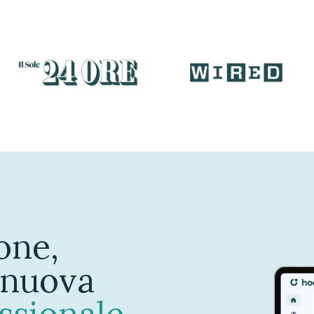
one,
 nuova
.
ssionale