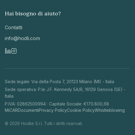
Hai bisogno di aiuto?
Contatti
info@hodli.com
Sede legale
:
Via della Posta 7
,
20123 Milano (MI)
-
Italia
Sede operativa
:
P.le J.F. Kennedy 5A/R, 16129 Genova (GE) -
Italia
P.IVA: 02862500994
·
Capitale Sociale: €170.800,68
MiCAR
Documenti
Privacy Policy
Cookie Policy
Whistleblowing
© 2026 Hodlie S.r.l. Tutti i diritti riservati.