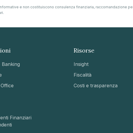
e informative e non costituiscono consulenza finanziaria, raccomandazione pe
ri.
ioni
Risorse
e Banking
Insight
e
Fiscalità
 Office
Costi e trasparenza
enti Finanziari
ndenti