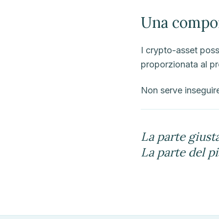
Una compon
I crypto-asset poss
proporzionata al pro
Non serve inseguire
La parte giusta
La parte del p