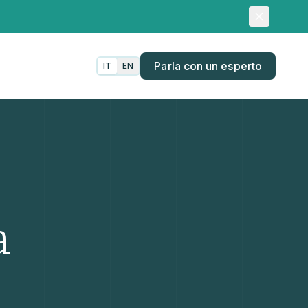
Parla con un esperto
IT
EN
a