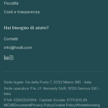
Fiscalità
Costi e trasparenza
Hai bisogno di aiuto?
Contatti
info@hodli.com
Sede legale
:
Via della Posta 7
,
20123 Milano (MI)
-
Italia
Sede operativa
:
P.le J.F. Kennedy 5A/R, 16129 Genova (GE) -
Italia
P.IVA: 02862500994
·
Capitale Sociale: €170.800,68
MiCAR
Documenti
Privacy Policy
Cookie Policy
Whistleblowing