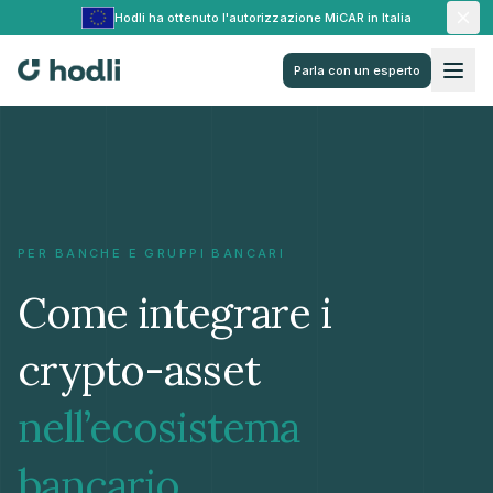
Hodli ha ottenuto l'autorizzazione MiCAR in Italia
Parla con un esperto
PER BANCHE E GRUPPI BANCARI
Come integrare i
crypto-asset
nell’ecosistema
.
bancario