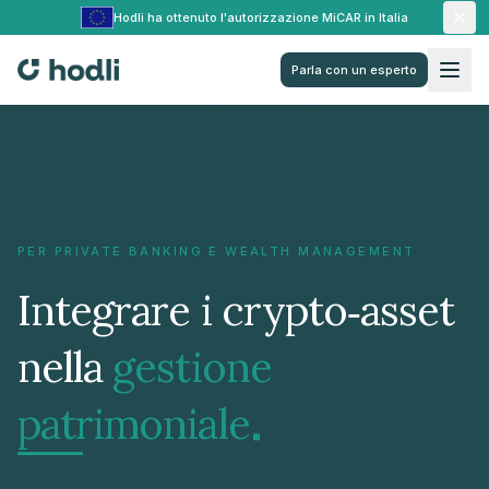
Hodli ha ottenuto l'autorizzazione MiCAR in Italia
Parla con un esperto
PER PRIVATE BANKING E WEALTH MANAGEMENT
Integrare i crypto‑asset
nella
gestione
.
patrimoniale