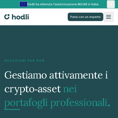
Hodli ha ottenuto l'autorizzazione MiCAR in Italia
Parla con un esperto
SOLUZIONI PER SGR
Gestiamo attivamente i
crypto‑asset
nei
.
portafogli
professionali